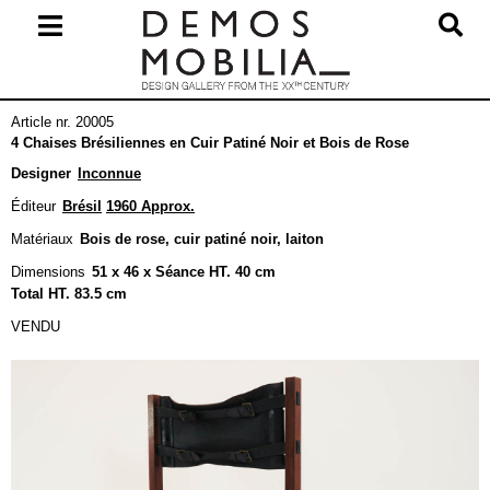
Skip
to
content
Primary
Article nr. 20005
Navigation
4 Chaises Brésiliennes en Cuir Patiné Noir et Bois de Rose
Menu
Designer
Inconnue
Éditeur
Brésil
1960 Approx.
Matériaux
Bois de rose, cuir patiné noir, laiton
Dimensions
51 x 46 x Séance HT. 40 cm
Total HT. 83.5 cm
VENDU