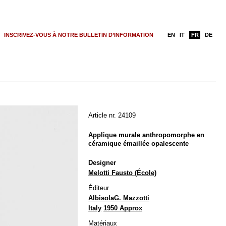
INSCRIVEZ-VOUS À NOTRE BULLETIN D’INFORMATION
EN
IT
FR
DE
Article nr. 24109
Applique murale anthropomorphe en
céramique émaillée opalescente
Designer
Melotti Fausto (École)
Éditeur
Albisola
G. Mazzotti
Italy
1950 Approx
Matériaux