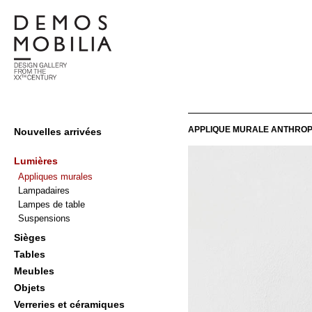
Skip
to
content
Demosmobilia
Primary
APPLIQUE MURALE ANTHROP
Nouvelles arrivées
Navigation
Menu
Lumières
Appliques murales
Lampadaires
Lampes de table
Suspensions
Sièges
Tables
Meubles
Objets
Verreries et céramiques