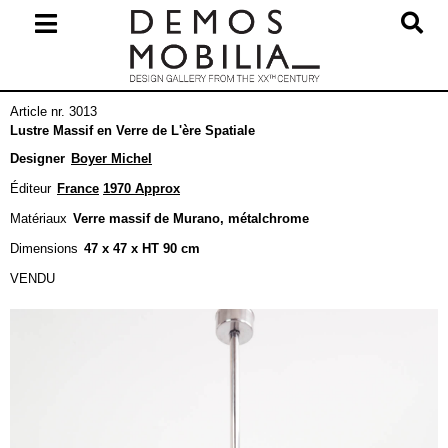
Skip
to
content
Primary
Article nr. 3013
Navigation
Lustre Massif en Verre de L'ère Spatiale
Menu
Designer
Boyer Michel
Éditeur
France
1970 Approx
Matériaux
Verre massif de Murano, métalchrome
Dimensions
47 x 47 x HT 90 cm
VENDU