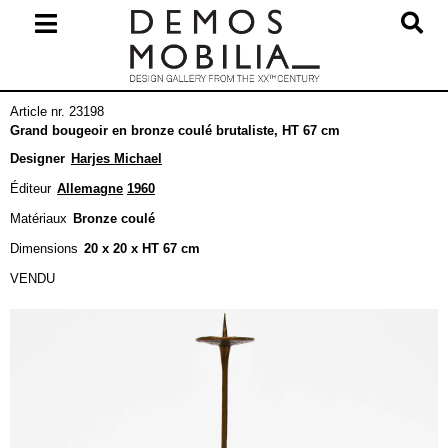
Skip
to
content
Primary
Article nr. 23198
Navigation
Grand bougeoir en bronze coulé brutaliste, HT 67 cm
Menu
Designer
Harjes Michael
Éditeur
Allemagne
1960
Matériaux
Bronze coulé
Dimensions
20 x 20 x HT 67 cm
VENDU