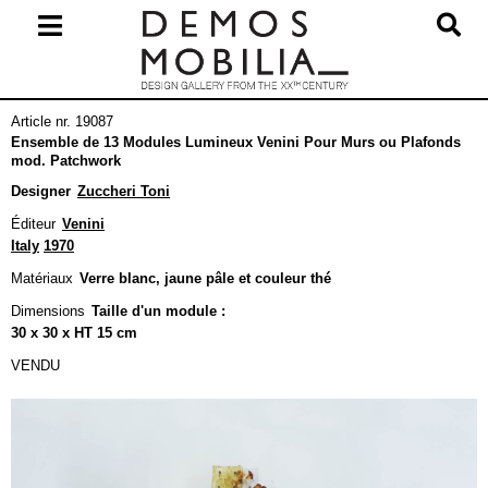
Skip
to
content
Primary
Article nr. 19087
Navigation
Ensemble de 13 Modules Lumineux Venini Pour Murs ou Plafonds
Menu
mod. Patchwork
Designer
Zuccheri Toni
Éditeur
Venini
Italy
1970
Matériaux
Verre blanc, jaune pâle et couleur thé
Dimensions
Taille d'un module :
30 x 30 x HT 15 cm
VENDU