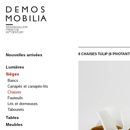
Skip
to
content
Demosmobilia
Primary
8 CHAISES TULIP (6 PIVOTA
Nouvelles arrivées
Navigation
Menu
Lumières
Sièges
Bancs
Canapés et canapés-lits
Chaises
Fauteuils
Lits et dormeuses
Tabourets
Tables
Meubles