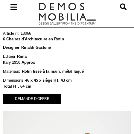
Skip
to
content
Primary
Article nr. 18066
Navigation
6 Chaires d'Architecture en Rotin
Menu
Designer
Rinaldi Gastone
Éditeur
Rima
Italy
1950 Approx
Matériaux
Rotin tissé à la main, métal laqué
Dimensions
46 x 45 x siège HT. 43 cm
Total HT. 64 cm
DEMANDE D'OFFRE