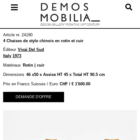
Skip
to
content
Primary
Article nr. 24190
Navigation
4 Chaises de style chinois en rotin et cuir
Menu
Éditeur
Vivai Del Sud
Italy
1973
Matériaux
Rotin | cuir
Dimensions
46 x50 x Assise HT 45 x Total HT 90.5 cm
Prix en Francs Suisses / Euro
€
1'600.00
DEMANDE D'OFFRE