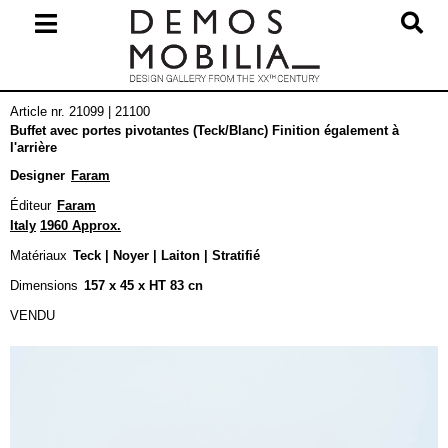
Skip
to
content
Primary
Article nr. 21099 | 21100
Navigation
Buffet avec portes pivotantes (Teck/Blanc) Finition également à
Menu
l'arrière
Designer
Faram
Éditeur
Faram
Italy
1960 Approx.
Matériaux
Teck | Noyer | Laiton | Stratifié
Dimensions
157 x 45 x HT 83 cn
VENDU