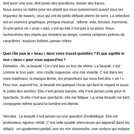
doit avoir une voix, doit poser des questions, laisser des traces.
Nous avons un faible pour les objets qui vous surprennent quand vous les
regardez de travers, ceux qui ont de petits défauts pleins de sens. La sélection
est un exercice graphique, presque musical : rythme, vide, tension, harmonie.
Si une pièce ne « joue » pas, c’est qu’elle n’est pas à sa place. Nous
recherchons des objets qui résistent au temps, comme certaines polices de
caractères : toujours lisibles, jamais criées.
Quel rôle joue le « beau » dans votre travail quotidien ? Et que signifie le
mot « beau » pour vous aujourd’hui ?
Demetrio : Ah, la beauté ! Ce n’est pas un truc de vitrine. La beauté, c’est
comme le bon pain : une croûte rugueuse, une mie vivante. C’est dans les
vrais matériaux, la marque ferme, les proportions qui vous font dire « ah ! ».
Pour moi, aujourd’hui, la beauté est quelque chose qui tient le regard et aussi
le poids des années. Elle n’est jamais banale, elle n’est jamais juste pour le
spectacle. Si elle n’est que spectacle, elle me fatigue. La vraie beauté me tient
compagnie même quand la lumière est éteinte.
Veruska : La beauté n’est jamais qu’une question d’esthétique. Elle est
profondeur, rigueur, vérité. C’est cette qualité silencieuse qui apparaît dans les
détails : un ajustement parfait, une vis non dissimulée, une surface qui indique