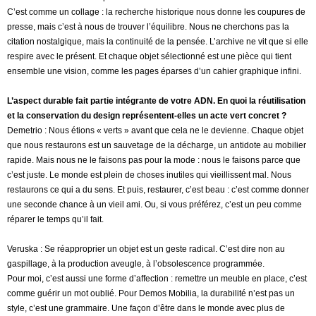
C’est comme un collage : la recherche historique nous donne les coupures de
presse, mais c’est à nous de trouver l’équilibre. Nous ne cherchons pas la
citation nostalgique, mais la continuité de la pensée. L’archive ne vit que si elle
respire avec le présent. Et chaque objet sélectionné est une pièce qui tient
ensemble une vision, comme les pages éparses d’un cahier graphique infini.
L’aspect durable fait partie intégrante de votre ADN. En quoi la réutilisation
et la conservation du design représentent-elles un acte vert concret ?
Demetrio : Nous étions « verts » avant que cela ne le devienne. Chaque objet
que nous restaurons est un sauvetage de la décharge, un antidote au mobilier
rapide. Mais nous ne le faisons pas pour la mode : nous le faisons parce que
c’est juste. Le monde est plein de choses inutiles qui vieillissent mal. Nous
restaurons ce qui a du sens. Et puis, restaurer, c’est beau : c’est comme donner
une seconde chance à un vieil ami. Ou, si vous préférez, c’est un peu comme
réparer le temps qu’il fait.
Veruska : Se réapproprier un objet est un geste radical. C’est dire non au
gaspillage, à la production aveugle, à l’obsolescence programmée.
Pour moi, c’est aussi une forme d’affection : remettre un meuble en place, c’est
comme guérir un mot oublié. Pour Demos Mobilia, la durabilité n’est pas un
style, c’est une grammaire. Une façon d’être dans le monde avec plus de