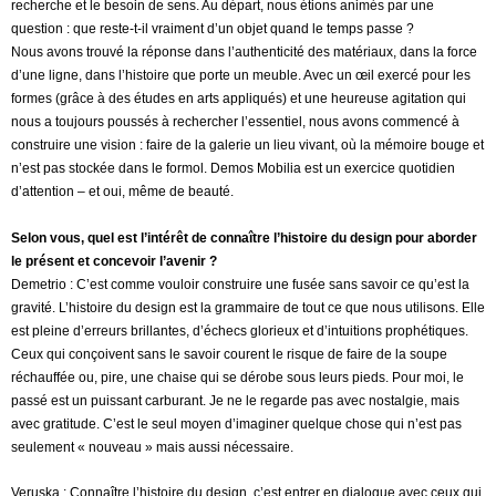
recherche et le besoin de sens. Au départ, nous étions animés par une
question : que reste-t-il vraiment d’un objet quand le temps passe ?
Nous avons trouvé la réponse dans l’authenticité des matériaux, dans la force
d’une ligne, dans l’histoire que porte un meuble. Avec un œil exercé pour les
formes (grâce à des études en arts appliqués) et une heureuse agitation qui
nous a toujours poussés à rechercher l’essentiel, nous avons commencé à
construire une vision : faire de la galerie un lieu vivant, où la mémoire bouge et
n’est pas stockée dans le formol. Demos Mobilia est un exercice quotidien
d’attention – et oui, même de beauté.
Selon vous, quel est l’intérêt de connaître l’histoire du design pour aborder
le présent et concevoir l’avenir ?
Demetrio : C’est comme vouloir construire une fusée sans savoir ce qu’est la
gravité. L’histoire du design est la grammaire de tout ce que nous utilisons. Elle
est pleine d’erreurs brillantes, d’échecs glorieux et d’intuitions prophétiques.
Ceux qui conçoivent sans le savoir courent le risque de faire de la soupe
réchauffée ou, pire, une chaise qui se dérobe sous leurs pieds. Pour moi, le
passé est un puissant carburant. Je ne le regarde pas avec nostalgie, mais
avec gratitude. C’est le seul moyen d’imaginer quelque chose qui n’est pas
seulement « nouveau » mais aussi nécessaire.
Veruska : Connaître l’histoire du design, c’est entrer en dialogue avec ceux qui