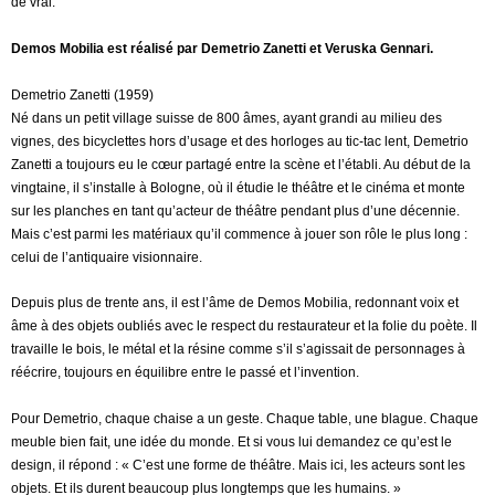
de vrai.
Demos Mobilia est réalisé par Demetrio Zanetti et Veruska Gennari.
Demetrio Zanetti (1959)
Né dans un petit village suisse de 800 âmes, ayant grandi au milieu des
vignes, des bicyclettes hors d’usage et des horloges au tic-tac lent, Demetrio
Zanetti a toujours eu le cœur partagé entre la scène et l’établi. Au début de la
vingtaine, il s’installe à Bologne, où il étudie le théâtre et le cinéma et monte
sur les planches en tant qu’acteur de théâtre pendant plus d’une décennie.
Mais c’est parmi les matériaux qu’il commence à jouer son rôle le plus long :
celui de l’antiquaire visionnaire.
Depuis plus de trente ans, il est l’âme de Demos Mobilia, redonnant voix et
âme à des objets oubliés avec le respect du restaurateur et la folie du poète. Il
travaille le bois, le métal et la résine comme s’il s’agissait de personnages à
réécrire, toujours en équilibre entre le passé et l’invention.
Pour Demetrio, chaque chaise a un geste. Chaque table, une blague. Chaque
meuble bien fait, une idée du monde. Et si vous lui demandez ce qu’est le
design, il répond : « C’est une forme de théâtre. Mais ici, les acteurs sont les
objets. Et ils durent beaucoup plus longtemps que les humains. »