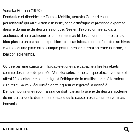
Veruska Gennari (1970)
Fondatrice et directrice de Demos Mobilia, Veruska Gennari est une
personnalité qui allie vision culturelle, sens esthétique et profonde expertise
dans le domaine du design historique. Née en 1970 et formée aux arts
appliqués et au graphisme, elle a construit au fil des ans une galerie qui est
bien plus qu’un espace d’exposition : c’est un laboratoire d’idées, des archives
vivantes et une plateforme critique pour repenser la relation entre la forme, la
fonction et le temps.
Guidée par une curiosité infatigable et une rare capacité à lire les objets
comme des traces de pensée, Veruska sélectionne chaque pièce avec un œil
attentif à la cohérence du design, à l’éthique de la réutilisation et à la valeur
culturelle. Sa voix, équilibrée entre rigueur et légèreté, a donné à
Demosmobilia une reconnaissance distincte sur la scène du design moderne
du milieu du siècle dernier : un espace où le passé n’est pas préservé, mais
transmis.
2025-
07-
31
RECHERCHER