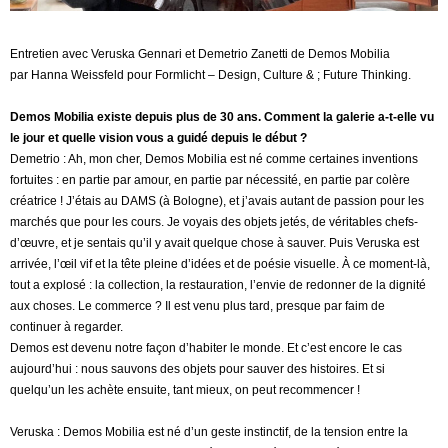
Entretien avec Veruska Gennari et Demetrio Zanetti de Demos Mobilia
par Hanna Weissfeld pour Formlicht – Design, Culture & ; Future Thinking.
Demos Mobilia existe depuis plus de 30 ans. Comment la galerie a-t-elle vu
le jour et quelle vision vous a guidé depuis le début ?
Demetrio : Ah, mon cher, Demos Mobilia est né comme certaines inventions
fortuites : en partie par amour, en partie par nécessité, en partie par colère
créatrice ! J’étais au DAMS (à Bologne), et j’avais autant de passion pour les
marchés que pour les cours. Je voyais des objets jetés, de véritables chefs-
d’œuvre, et je sentais qu’il y avait quelque chose à sauver. Puis Veruska est
arrivée, l’œil vif et la tête pleine d’idées et de poésie visuelle. À ce moment-là,
tout a explosé : la collection, la restauration, l’envie de redonner de la dignité
aux choses. Le commerce ? Il est venu plus tard, presque par faim de
continuer à regarder.
Demos est devenu notre façon d’habiter le monde. Et c’est encore le cas
aujourd’hui : nous sauvons des objets pour sauver des histoires. Et si
quelqu’un les achète ensuite, tant mieux, on peut recommencer !
Veruska : Demos Mobilia est né d’un geste instinctif, de la tension entre la