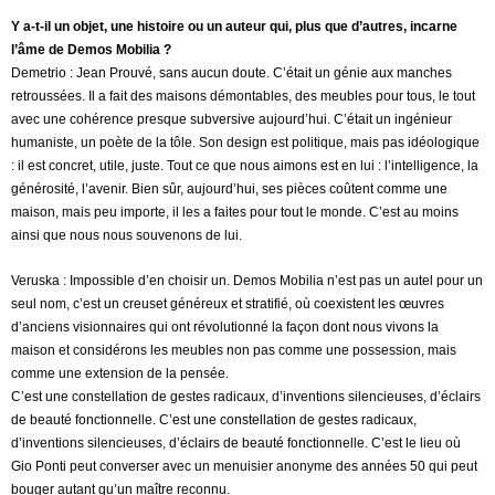
Y a-t-il un objet, une histoire ou un auteur qui, plus que d’autres, incarne
l’âme de Demos Mobilia ?
Demetrio : Jean Prouvé, sans aucun doute. C’était un génie aux manches
retroussées. Il a fait des maisons démontables, des meubles pour tous, le tout
avec une cohérence presque subversive aujourd’hui. C’était un ingénieur
humaniste, un poète de la tôle. Son design est politique, mais pas idéologique
: il est concret, utile, juste. Tout ce que nous aimons est en lui : l’intelligence, la
générosité, l’avenir. Bien sûr, aujourd’hui, ses pièces coûtent comme une
maison, mais peu importe, il les a faites pour tout le monde. C’est au moins
ainsi que nous nous souvenons de lui.
Veruska : Impossible d’en choisir un. Demos Mobilia n’est pas un autel pour un
seul nom, c’est un creuset généreux et stratifié, où coexistent les œuvres
d’anciens visionnaires qui ont révolutionné la façon dont nous vivons la
maison et considérons les meubles non pas comme une possession, mais
comme une extension de la pensée.
C’est une constellation de gestes radicaux, d’inventions silencieuses, d’éclairs
de beauté fonctionnelle. C’est une constellation de gestes radicaux,
d’inventions silencieuses, d’éclairs de beauté fonctionnelle. C’est le lieu où
Gio Ponti peut converser avec un menuisier anonyme des années 50 qui peut
bouger autant qu’un maître reconnu.