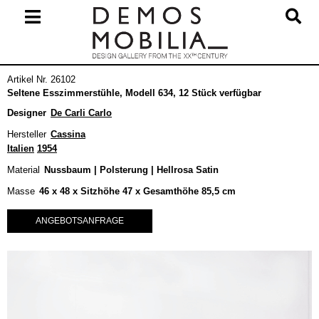
Skip
to
content
Primary
Artikel Nr. 26102
Navigation
Seltene Esszimmerstühle, Modell 634, 12 Stück verfügbar
Menu
Designer
De Carli Carlo
Hersteller
Cassina
Italien
1954
Material
Nussbaum | Polsterung | Hellrosa Satin
Masse
46 x 48 x Sitzhöhe 47 x Gesamthöhe 85,5 cm
ANGEBOTSANFRAGE