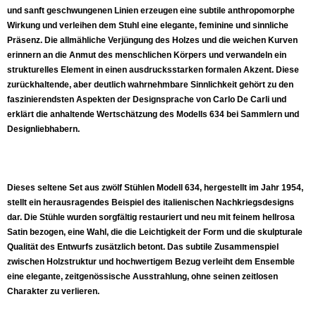
und sanft geschwungenen Linien erzeugen eine subtile anthropomorphe
Wirkung und verleihen dem Stuhl eine elegante, feminine und sinnliche
Präsenz. Die allmähliche Verjüngung des Holzes und die weichen Kurven
erinnern an die Anmut des menschlichen Körpers und verwandeln ein
strukturelles Element in einen ausdrucksstarken formalen Akzent. Diese
zurückhaltende, aber deutlich wahrnehmbare Sinnlichkeit gehört zu den
faszinierendsten Aspekten der Designsprache von Carlo De Carli und
erklärt die anhaltende Wertschätzung des Modells 634 bei Sammlern und
Designliebhabern.
Dieses seltene Set aus zwölf Stühlen Modell 634, hergestellt im Jahr 1954,
stellt ein herausragendes Beispiel des italienischen Nachkriegsdesigns
dar. Die Stühle wurden sorgfältig restauriert und neu mit feinem hellrosa
Satin bezogen, eine Wahl, die die Leichtigkeit der Form und die skulpturale
Qualität des Entwurfs zusätzlich betont. Das subtile Zusammenspiel
zwischen Holzstruktur und hochwertigem Bezug verleiht dem Ensemble
eine elegante, zeitgenössische Ausstrahlung, ohne seinen zeitlosen
Charakter zu verlieren.