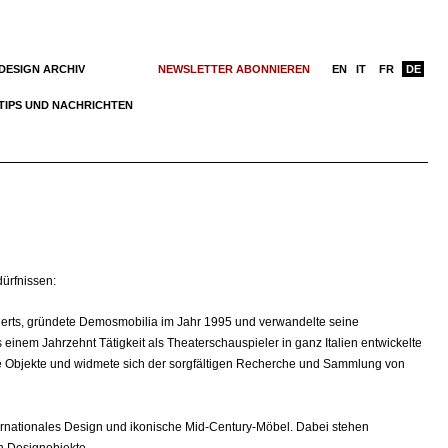
DESIGN ARCHIV
NEWSLETTER ABONNIEREN
EN
IT
FR
DE
TIPS UND NACHRICHTEN
ürfnissen:
derts, gründete Demosmobilia im Jahr 1995 und verwandelte seine
einem Jahrzehnt Tätigkeit als Theaterschauspieler in ganz Italien entwickelte
che Objekte und widmete sich der sorgfältigen Recherche und Sammlung von
ternationales Design und ikonische Mid-Century-Möbel. Dabei stehen
en Designobjekte.