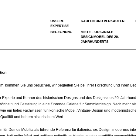
UNSERE
KAUFEN UND VERKAUFEN
EXPERTISE
BEGEGNUNG
MIETE – ORIGINALE
DESIGNMÖBEL DES 20.
JAHRHUNDERTS
tion
am, kommen Sie uns besuchen, wir begleiten Sie bei Ihrer Forschung und Ihren Bed
er Experte und Kenner des historischen Designs und des Designs des 20. Jahrhun
önheit und Gestaltung in eine führende Galerie für Sammlerdesign. Nach mehr als 
sowie ein tiefes Fachwissen für ikonische Möbel, Vintage-Design und modernistis
Qualität und hohem historischem Wert.
in für Demos Mobilia als führende Referenz für italienisches Design, modernes in
ung, kultureller Wert und zeitlose Ästhetik im Mittelpunkt der sorgfältig ausgewählt