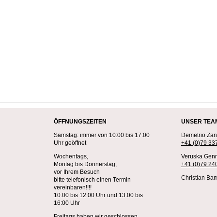
ÖFFNUNGSZEITEN
UNSER TEA
Samstag: immer von 10:00 bis 17:00
Demetrio Zane
Uhr geöffnet
+41 (0)79 33
Wochentags,
Veruska Genn
Montag bis Donnerstag,
+41 (0)79 24
vor Ihrem Besuch
Christian Bam
bitte telefonisch einen Termin
vereinbaren!!!!
10:00 bis 12:00 Uhr und 13:00 bis
16:00 Uhr
Freitags haben wir geschlossen.