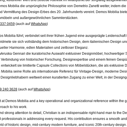
os Mobilia die ursprüngliche Philosophie von Demetrio Zanetti weiter, indem die G
und Vermittlung des Design-Erbes des 20. Jahrhunderts vereint. Demos Mobilia biet
nmöbeln und außergewöhnlichen Sammlerstücken.
 337 0459
(auch auf
WhatsApp
)
 Mobilia führt, verbindet seit ihrer frühen Jugend eine ausgeprägte Leidenschaft
 widmete sie sich vollständig dem historischen Design, dem italienischen Design u
ueller Harmonie, edlen Materialien und zeitloser Eleganz.
 Veruska Gennari die kuratorische Auswahl exklusiver Designmöbel, hochwertiger
 Verbindung von historischer Forschung, Designexpertise und einem feinen Gespür 
s entwickelt sie limitierte Capsule Collections von Möbelstücken, die als exklusi
s Mobilia seine Rolle als internationale Referenz für Vintage-Design, moderne Des
Designliebhabern weltweit einen kuratierten Zugang zu einer Welt, in der Designg
9 240 3628
(auch auf
WhatsApp
)
nt at Demos Mobilia and a key operational and organizational reference within the ga
roach to his work.
d strong attention to detail, Christian is an indispensable right-hand man to the D
nd professionals in addressing every request. His contribution ensures a smooth and
field of historic design, mid-century modern furniture, and iconic 20th-century design.