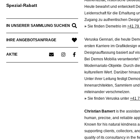
Spezial-Rabatt
Heute bewahrt und entwickelt Dem
Leidenschaft für die Erhaltung 
Zugang zu authentischen Desig
IN UNSERER SAMMLUNG SUCHEN
»
Sie finden Demetrio im
+41 79
Veruska Gennari, die heute Demos
IHRE ANGEBOTSANFRAGE
ersten Karriere im Grafikdesign
Designauffassung basiert auf vis
AKTIE
Bei Demos Mobilia verantwortet
Modernariato-Objekte. Durch die
kulturellem Wert. Darüber hinau
Unter ihrer Leitung festigt Demo
Innenarchitekten, Sammlern und 
miteinander verschmelzen.
»
Sie finden Veruska unter
+41 7
Christian Bamert
is the assista
human, precise, and reliable app
Known for his natural kindness an
supporting clients, collectors, a
quality of its consultancy in the 