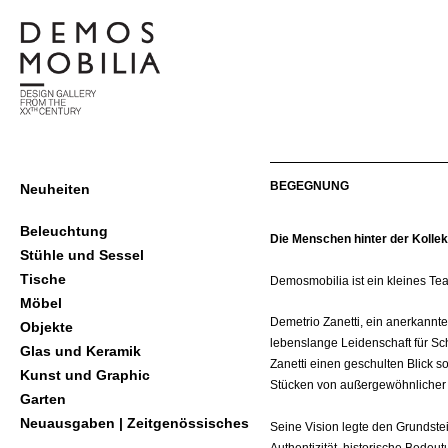
Skip
to
content
demosmobilia
Primary
BEGEGNUNG
Neuheiten
Navigation
Menu
Beleuchtung
Die Menschen hinter der Kollek
Stühle und Sessel
Tische
Demosmobilia ist ein kleines Te
Möbel
Demetrio Zanetti, ein anerkannt
Objekte
lebenslange Leidenschaft für Sch
Glas und Keramik
Zanetti einen geschulten Blick 
Kunst und Graphic
Stücken von außergewöhnlicher 
Garten
Neuausgaben | Zeitgenössisches
Seine Vision legte den Grundste
Authentizität, historische Bedeut