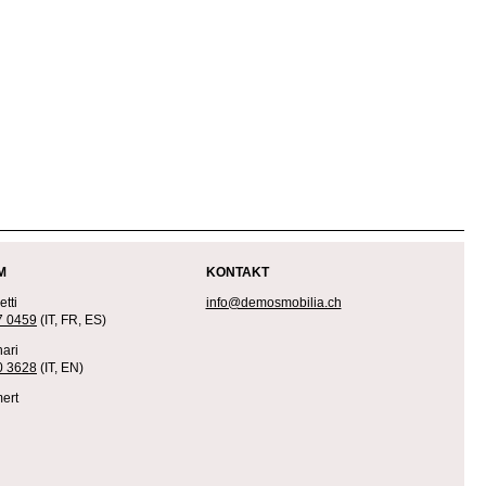
M
KONTAKT
tti
info@demosmobilia.ch
7 0459
(IT, FR, ES)
ari
0 3628
(IT, EN)
ert