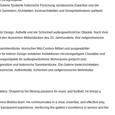
alerie fundierte historische Forschung, kuratorische Expertise und die
et Sammlern, Architekten, Innenarchitekten und Designliebhabern weltweit
 für Design, Ästhetik und die Schönheit außergewöhnlicher Objekte. Nach ihrer
nd den ikonischen Möbelstücken des 20. Jahrhunderts. Ihre zeitgenössische
 Sammlerstücke, ikonischer Mid-Century-Möbel und ausgewählter
für Interior Design entstehen Kollektionen mit einzigartigem Charakter und
ve Designobjekte für außergewöhnliche Wohnräume gedacht sind.
ignmöbel und historische Sammlerstücke. Die Galerie bietet Architekten,
eschichte, Authentizität, Schönheit und zeitgenössische Wohnkultur
llery. Shaped by his lifelong passions for music and football, he brings a
emos Mobilia team. He communicates in a clear, essential, and effective way,
 transparent experience, reinforcing the gallery’s excellence in service and the