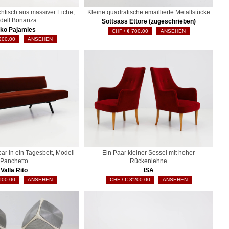
htisch aus massiver Eiche,
Kleine quadratische emaillierte Metallstücke
dell Bonanza
Sottsass Ettore (zugeschrieben)
ko Pajamies
€
700.00
ANSEHEN
200.00
ANSEHEN
r in ein Tagesbett, Modell
Ein Paar kleiner Sessel mit hoher
Panchetto
Rückenlehne
Valla Rito
ISA
900.00
ANSEHEN
€
3'200.00
ANSEHEN