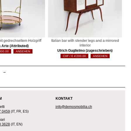
t gedrechseltem Holzgriff
Italian bar with slender legs and a mirrored
interior
 Arte (Attributed)
Ulrich Guglielmo (zugeschrieben)
800.00
ANSEHEN
€
4'200.00
ANSEHEN
→
M
KONTAKT
tti
info@demosmobilia.ch
7 0459
(IT, FR, ES)
ari
0 3628
(IT, EN)