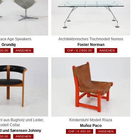
ace Age Speakers
Architektonisches Tischmodell Nomos
Grundig
Foster Norman
00.00
ANSEHEN
€
2'600.00
ANSEHEN
hl aus Bugholz und Leder,
Kinderstuhl Modell Riaza
odell Collar
Muñoz Paco
d und Sørensen Johnny
€
450.00
ANSEHEN
00.00
ANSEHEN