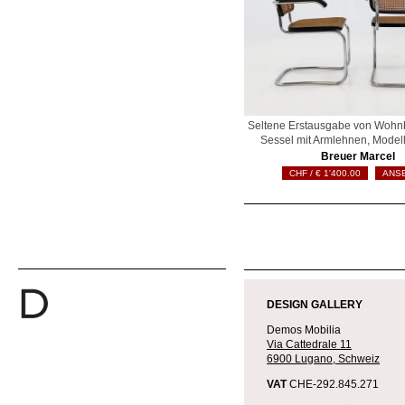
Seltene Erstausgabe von Wohnb
Sessel mit Armlehnen, Model
Breuer Marcel
€
1'400.00
ANS
2020-
07-
DESIGN GALLERY
29
Demos Mobilia
Via Cattedrale 11
6900 Lugano, Schweiz
VAT
CHE-292.845.271