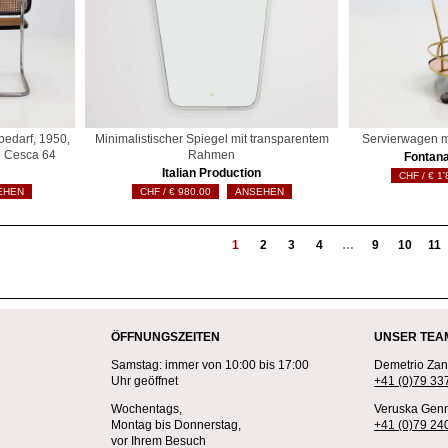
edarf, 1950,
Minimalistischer Spiegel mit transparentem
Servierwagen mi
l Cesca 64
Rahmen
Fontana
Italian Production
€
1'
EHEN
€
980.00
ANSEHEN
1
2
3
4
…
9
10
11
ÖFFNUNGSZEITEN
UNSER TEA
Samstag: immer von 10:00 bis 17:00
Demetrio Zane
Uhr geöffnet
+41 (0)79 33
Wochentags,
Veruska Genn
Montag bis Donnerstag,
+41 (0)79 24
vor Ihrem Besuch