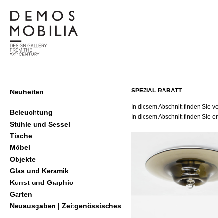
Skip
to
content
demosmobilia
Primary
SPEZIAL-RABATT
Neuheiten
Navigation
In diesem Abschnitt finden Sie v
Menu
Beleuchtung
In diesem Abschnitt finden Sie e
Stühle und Sessel
Tische
Möbel
Objekte
Glas und Keramik
Kunst und Graphic
Garten
Neuausgaben | Zeitgenössisches