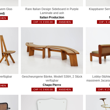
ivem Glas
Rare Italian Design Sideboard in Purple
Klappbarer Ser
Laminate and ash
ted)
Italian Production
EHEN
€
3'200.00
ANSEHEN
€
4
verfügbar
Geschwungene Bänke, Modell S38A, 2 Stück
Lobby-Stühl
verfügbar
massivem Jacaran
Chapo Pierre
EHEN
€
3'400.00
ANSEHEN
€
2'