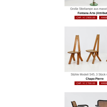
Große Stiellampe aus mass
Fontana Arte (Attribu
€
1'800.00
ANS
Stühle Modell S45, 3 Stück 
Chapo Pierre
€
1'700.00
ANS