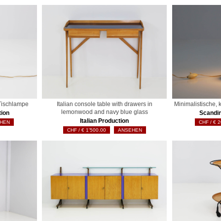
Tischlampe
Italian console table with drawers in
Minimalistische,
lemonwood and navy blue glass
tion
Scandin
Italian Production
HEN
€
2
€
1'500.00
ANSEHEN