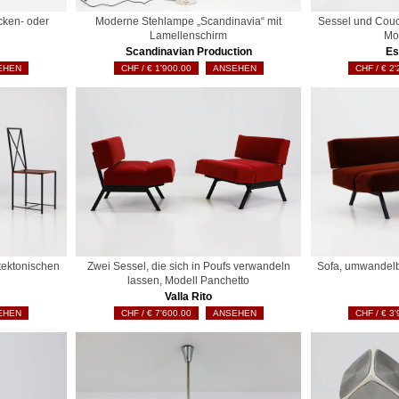
cken- oder
Moderne Stehlampe „Scandinavia“ mit
Sessel und Couc
Lamellenschirm
Mo
Scandinavian Production
Es
EHEN
€
1'900.00
ANSEHEN
€
2'
itektonischen
Zwei Sessel, die sich in Poufs verwandeln
Sofa, umwandelba
lassen, Modell Panchetto
Valla Rito
EHEN
€
7'600.00
ANSEHEN
€
3'