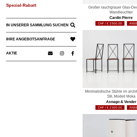
Spezial-Rabatt
Großer rauchgrauer Glas-De
Wandleuchter
Cardin Pierre
€
3'600.00
ANS
IN UNSERER SAMMLUNG SUCHEN
IHRE ANGEBOTSANFRAGE
AKTIE
Minimalistische Stühle im arch
Stil, Modell Moka
Asnago & Vender
€
2'400.00
ANS