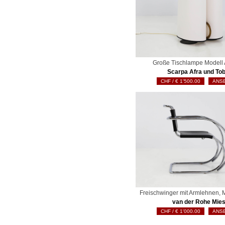
Große Tischlampe Modell 
Scarpa Afra und Tob
€
1'500.00
ANS
Freischwinger mit Armlehnen,
van der Rohe Mie
€
1'000.00
ANS