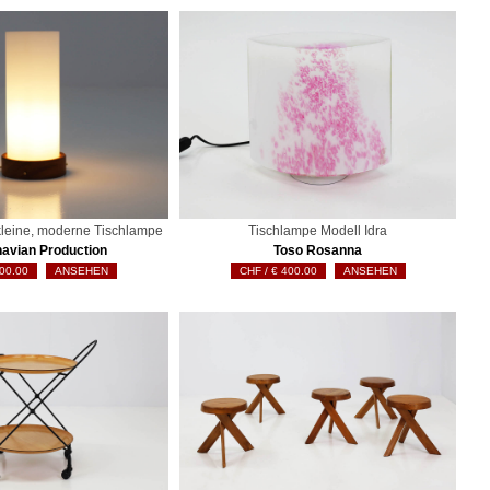
 kleine, moderne Tischlampe
Tischlampe Modell Idra
avian Production
Toso Rosanna
00.00
ANSEHEN
€
400.00
ANSEHEN