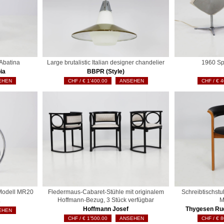
Abatina
Large brutalistic Italian designer chandelier
1960 Sp
ia
BBPR (Style)
EHEN
€
1'400.00
ANSEHEN
€
4
 Modell MR20
Fledermaus-Cabaret-Stühle mit originalem
Schreibtischstu
Hoffmann-Bezug, 3 Stück verfügbar
M
s
Hoffmann Josef
Thygesen Ru
EHEN
€
1'500.00
ANSEHEN
€
8