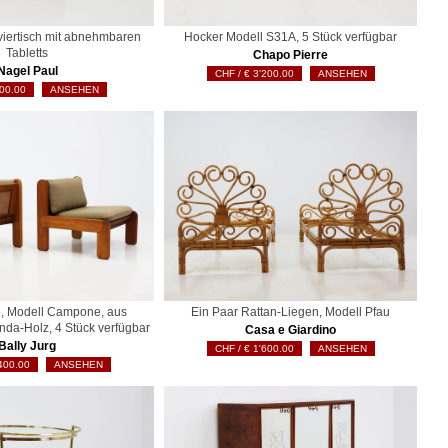
viertisch mit abnehmbaren
Hocker Modell S31A, 5 Stück verfügbar
Tabletts
Chapo Pierre
Nagel Paul
€
3'200.00
ANSEHEN
00.00
ANSEHEN
e, Modell Campone, aus
Ein Paar Rattan-Liegen, Modell Pfau
da-Holz, 4 Stück verfügbar
Casa e Giardino
Bally Jurg
€
1'600.00
ANSEHEN
400.00
ANSEHEN