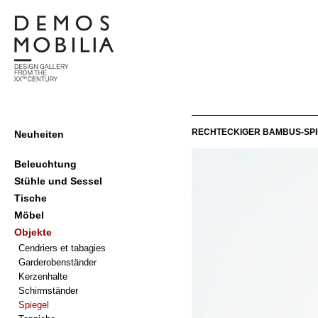
Skip
to
content
demosmobilia
Primary
RECHTECKIGER BAMBUS-SPIEG
Neuheiten
Navigation
Menu
Beleuchtung
Stühle und Sessel
Tische
Möbel
Objekte
Cendriers et tabagies
Garderobenständer
Kerzenhalte
Schirmständer
Spiegel