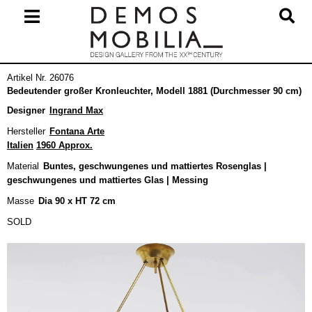
Skip
to
content
Primary
Artikel Nr. 26076
Navigation
Bedeutender großer Kronleuchter, Modell 1881 (Durchmesser 90 cm)
Menu
Designer
Ingrand Max
Hersteller
Fontana Arte
Italien
1960 Approx.
Material
Buntes, geschwungenes und mattiertes Rosenglas |
geschwungenes und mattiertes Glas | Messing
Masse
Dia 90 x HT 72 cm
SOLD