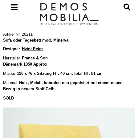
Skip
to
content
Primary
Artikel Nr. 20211
Navigation
Sofa oder Tagesbett mod. Minerva
Menu
Designer
Hvidt Peter
Hersteller
France & Son
Dänemark
1950 Approx
Masse
190 x 76 x Sitzung HT. 40 cm, total HT. 81 cm
Material
Holz, Metall, komplett neu gepolstert mit einem neuen
Bezug in neuem Stoff Gelb
SOLD