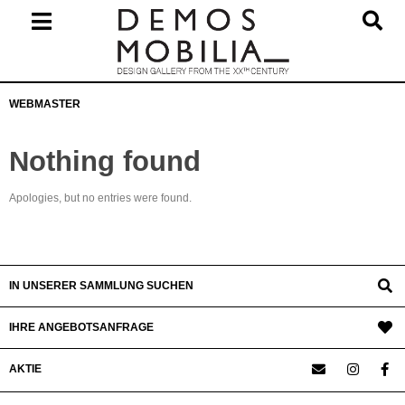
Skip
to
content
Primary
WEBMASTER
Navigation
Menu
Nothing found
Apologies, but no entries were found.
IN UNSERER SAMMLUNG SUCHEN
IHRE ANGEBOTSANFRAGE
AKTIE