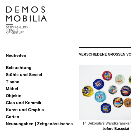
Skip
to
content
demosmobilia
Primary
VERSCHIEDENE GRÖSSEN VOM G
Neuheiten
Navigation
Menu
Beleuchtung
Stühle und Sessel
Tische
Möbel
Objekte
Glas und Keramik
Kunst und Graphic
Garten
14 Dekorative Wandkeramiken 
Neuausgaben | Zeitgenössisches
before Basquiat