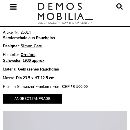
Skip
to
content
Primary
Artikel Nr. 26014
Navigation
Servierschale aus Rauchglas
Menu
Designer
Simon Gate
Hersteller
Orrefors
Schweden
1930 approx
Material
Geblasenes Rauchglas
Masse
DIa 23.5 x HT 12.5 cm
Preis in Schweizer Franken / Euro
€
500.00
ANGEBOTSANFRAGE