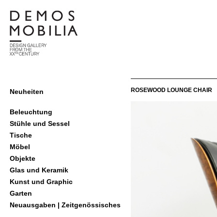
Skip
to
content
demosmobilia
Primary
ROSEWOOD LOUNGE CHAIR
Neuheiten
Navigation
Menu
Beleuchtung
Stühle und Sessel
Tische
Möbel
Objekte
Glas und Keramik
Kunst und Graphic
Garten
Neuausgaben | Zeitgenössisches