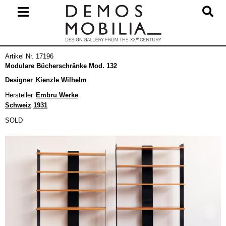
Skip
to
content
Primary
Artikel Nr. 17196
Navigation
Modulare Bücherschränke Mod. 132
Menu
Designer
Kienzle Wilhelm
Hersteller
Embru Werke
Schweiz
1931
SOLD