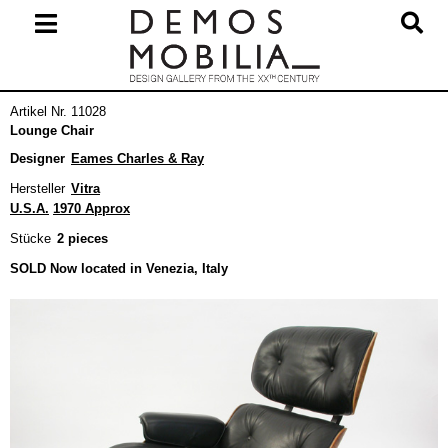
Skip
to
content
Primary
Artikel Nr. 11028
Navigation
Lounge Chair
Menu
Designer
Eames Charles & Ray
Hersteller
Vitra
U.S.A.
1970 Approx
Stücke
2 pieces
SOLD Now located in Venezia, Italy