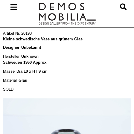
Skip
to
content
Primary
Artikel Nr. 20198
Navigation
Kleine schwedische Vase aus grünem Glas
Menu
Designer
Unbekannt
Hersteller
Unknown
Schweden
1960 Approx.
Masse
Dia 10 x HT 9 cm
Material
Glas
SOLD