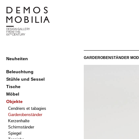
Skip
to
content
demosmobilia
Primary
GARDEROBENSTÄNDER MOD.
Neuheiten
Navigation
Menu
Beleuchtung
Stühle und Sessel
Tische
Möbel
Objekte
Cendriers et tabagies
Garderobenständer
Kerzenhalte
Schirmständer
Spiegel