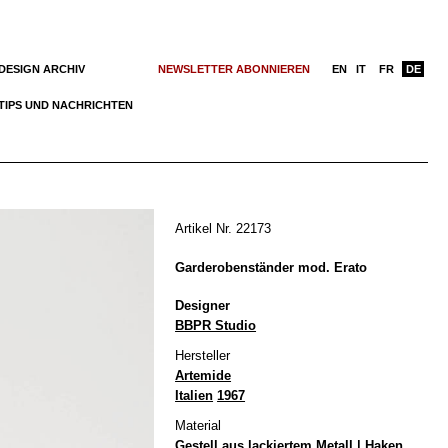
DESIGN ARCHIV
NEWSLETTER ABONNIEREN
EN
IT
FR
DE
TIPS UND NACHRICHTEN
Artikel Nr. 22173
Garderobenständer mod. Erato
Designer
BBPR Studio
Hersteller
Artemide
Italien
1967
Material
Gestell aus lackiertem Metall | Haken