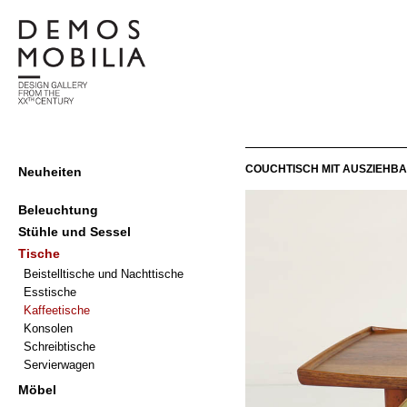
Skip
to
content
demosmobilia
Primary
COUCHTISCH MIT AUSZIEHB
Neuheiten
Navigation
Menu
Beleuchtung
Stühle und Sessel
Tische
Beistelltische und Nachttische
Esstische
Kaffeetische
Konsolen
Schreibtische
Servierwagen
Möbel