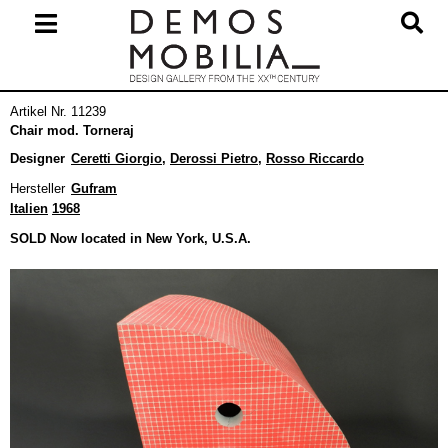
Skip
to
content
Primary
Artikel Nr. 11239
Navigation
Chair mod. Torneraj
Menu
Designer
Ceretti Giorgio
,
Derossi Pietro
,
Rosso Riccardo
Hersteller
Gufram
Italien
1968
SOLD Now located in New York, U.S.A.