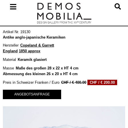
Skip
to
content
Primary
Artikel Nr. 19130
Navigation
Antike anglo-japanische Keramiken
Menu
Hersteller
Copeland & Garrett
England
1850 approx
Material
Keramik glasiert
Masse
Maße des großen 28 x 22 x HT 4 cm
Abmessung des kleinen 26 x 20 x HT 4 cm
Ursprünglicher
Aktuel
Preis in Schweizer Franken / Euro
€
400.00
€
200.00
Preis
Preis
war:
ist:
ANGEBOTSANFRAGE
€ 400.00
€ 200.