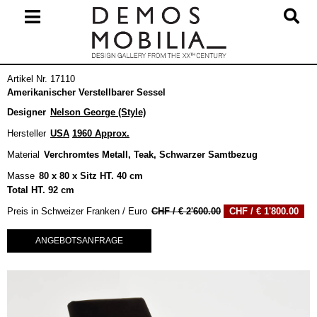
Skip
to
content
Primary
Artikel Nr. 17110
Navigation
Amerikanischer Verstellbarer Sessel
Menu
Designer
Nelson George (Style)
Hersteller
USA
1960 Approx.
Material
Verchromtes Metall, Teak, Schwarzer Samtbezug
Masse
80 x 80 x Sitz HT. 40 cm
Total HT. 92 cm
Ursprünglicher
Akt
Preis in Schweizer Franken / Euro
€
2'600.00
€
1'800.00
Preis
Pr
war:
ist:
ANGEBOTSANFRAGE
€ 2'600.00
€ 1