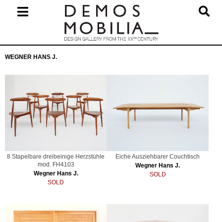
Skip
to
content
Primary
WEGNER HANS J.
Navigation
Menu
8 Stapelbare dreibeinige Herzstühle
Eiche Ausziehbarer Couchtisch
mod. FH4103
Wegner Hans J.
Wegner Hans J.
SOLD
SOLD