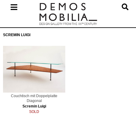
Skip
to
content
Primary
SCREMIN LUIGI
Navigation
Menu
Couchtisch mit Doppelplatte
Diagonal
Scremin Luigi
SOLD