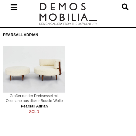
Skip
to
content
Primary
PEARSALL ADRIAN
Navigation
Menu
Großer runder Drehsessel mit
Ottomane aus dicker Bouclé-Wolle
Pearsall Adrian
SOLD