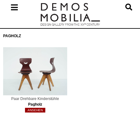
Skip
to
content
Primary
PAGHOLZ
Navigation
Menu
Paar Drehbare Kinderstühle
Pagholz
ANSEHEN