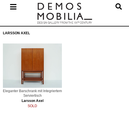
Skip
to
content
Primary
LARSSON AXEL
Navigation
Menu
Eleganter Barschrank mit Integriertem
Serviertisch
Larsson Axel
SOLD