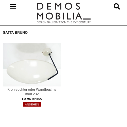
Skip
to
content
Primary
GATTA BRUNO
Navigation
Menu
Kronleuchter oder Wandleuchte
mod.232
Gatta Bruno
ANSEHEN