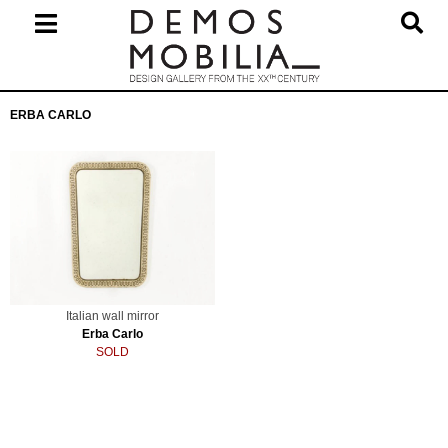
Skip
to
content
Primary
ERBA CARLO
Navigation
Menu
Italian wall mirror
Erba Carlo
SOLD