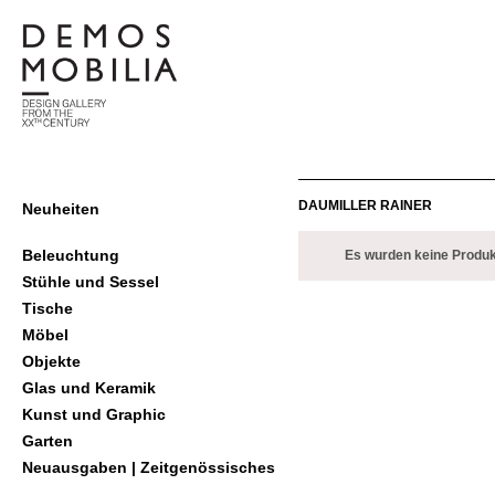
Skip
to
content
demosmobilia
Primary
DAUMILLER RAINER
Neuheiten
Navigation
Menu
Beleuchtung
Es wurden keine Produk
Stühle und Sessel
Tische
Möbel
Objekte
Glas und Keramik
Kunst und Graphic
Garten
Neuausgaben | Zeitgenössisches