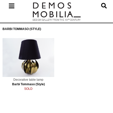
Skip
to
content
Primary
BARBI TOMMASO (STYLE)
Navigation
Menu
Decorative table lamp
Barbi Tommaso (Style)
SOLD