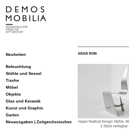
Skip
to
content
demosmobilia
Primary
ARAD RON
Neuheiten
Navigation
Menu
Beleuchtung
Stühle und Sessel
Tische
Möbel
Objekte
Glas und Keramik
Kunst und Graphic
Garten
Hyper Radical Design Stühle, Mo
Neuausgaben | Zeitgenössisches
2 Stück verfügbar